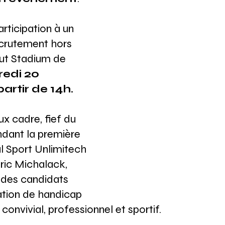
rticipation à un 
crutement hors 
t Stadium de 
edi 20 
artir de 14h.
x cadre, fief du 
dant la première 
al Sport Unlimitech 
ric Michalack, 
 des candidats 
uation de handicap 
onvivial, professionnel et sportif.