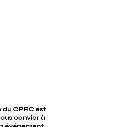
 
e du CPRC est 
ous convier à 
in événement
.