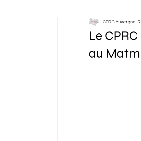
CPRC Auvergne-R
Actions liées à l'emploi
Le CPRC v
au Matmu