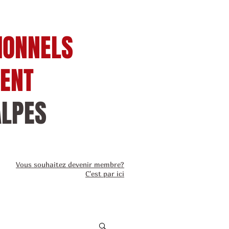
IONNELS
IENT
ALPES
Vous souhaitez devenir membre?
C'est par ici
Actualité
Contact