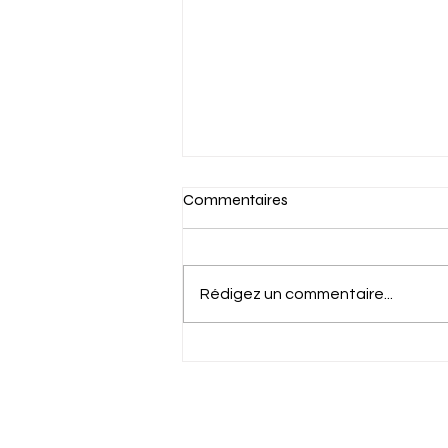
Commentaires
Rédigez un commentaire...
🏆INSCRIPTIONS AUX
TROPHEES RELATION
CLIENT 2026 🏆