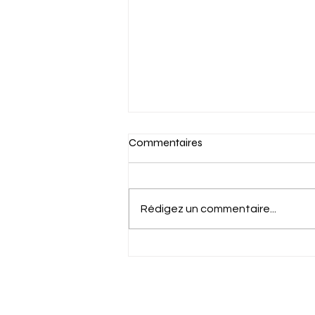
Commentaires
Rédigez un commentaire...
🏆INSCRIPTIONS AUX
TROPHEES RELATION
CLIENT 2026 🏆