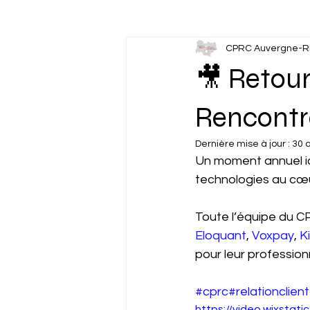
CPRC Auvergne-R
Actions liées à l'emploi
🎥 Retour
Rencontr
Dernière mise à jour :
30 
Un moment annuel id
technologies au cœur
Toute l’équipe du C
Eloquant
, 
Voxpay
, 
K
pour leur profession
#cprc
#relationclient
https://video.wixsta