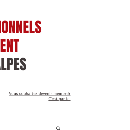
IONNELS
IENT
ALPES
Vous souhaitez devenir membre?
C'est par ici
Actualité
Contact