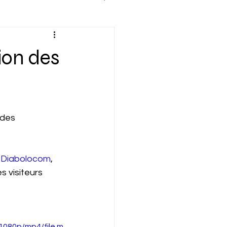
ion des
 des 
 
Diabolocom
, 
es visiteurs 
1080p/mp4/file.m