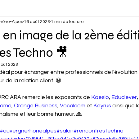
hône-Alpes
16 août 2023
1 min de lecture
 en image de la 2ème édit
es Techno 🎥
août 2023
éal pour échanger entre professionnels de l'évolution
 de la relation client. 😃
PRC ARA remercie les exposants de 
Koesio
, 
Educlever
,
iamo
, 
Orange Business
, 
Vocalcom
 et 
Keyrus
 ainsi que l
nalisme et leur bonne humeur. 🙏
#auvergnerhonealpes
#salon
#rencontrestechno
tic.com/video/7d9841_f81ba341e2e0430a87eacdc5c389ffc1/