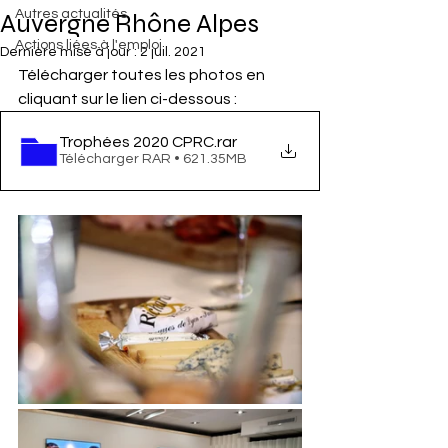
Autres actualités
Auvergne Rhône Alpes
Actions liées à l'emploi
Dernière mise à jour :
2 juil. 2021
Télécharger toutes les photos en 
cliquant sur le lien ci-dessous : 
Trophées 2020 CPRC
.rar
Télécharger RAR • 621.35MB