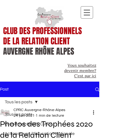
CLUB DES PROFESSIONNELS
DE LA RELATION CLIENT
AUVERGNE RHÔNE ALPES
Vous souhaitez
devenir membre?
C'est par ici
Post
Tous les posts
CPRC Auvergne-Rhône-Alpes
Tous les posts
24 juin 2021
1 min de lecture
Photos des Trophées 2020
Événements CPRC ARA
de la Relation Client
Actions avec l'Education Nationale